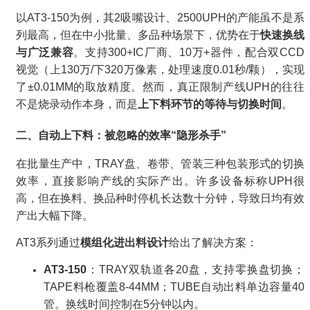
以AT3-150为例，其2吸嘴设计、2500UPH的产能虽不是系
列最高，但在中小批量、多品种场景下，优势在于
快速换线
与广泛兼容
。支持300+IC厂商、10万+器件，配合双CCD
视觉（上130万/下320万像素，处理速度0.01秒/颗），实现
了±0.01MM的取放精度。然而，真正限制产线UPH的往往
不是烧录动作本身，而是
上下料环节的等待与切换时间
。
二、自动上下料：被忽略的效率“隐形杀手”
在批量生产中，TRAY盘、卷带、管装三种包装形式的切换
效率，直接影响产线的实际产出。许多设备标称UPH很
高，但在换料、换品种时停机长达数十分钟，导致日均有效
产出大幅下降。
AT3系列通过
模组化进出料设计
给出了解决方案：
AT3-150
：TRAY双轨道各20盘，支持零换盘切换；
TAPE料枪覆盖8-44MM；TUBE自动出料单边容量40
管。换线时间控制在5分钟以内。