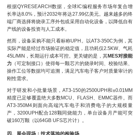
根据QYRESEARCH数据，全球IC编程服务市场年复合增
长率达8.0%，预计2032年将达27.99亿美元。越来越多的终
端厂商选择将烧录工序外包或采用自动化设备，以降低自有
产线的设备投资与人工成本。
然而，设备采购不能只看标称UPH。以AT3-350C为例，其
实际产能是经过市场验证的稳定值，且功耗仅2.5KW、气耗
45L/MIN，长期运行成本可控。更关键的是，其
MES对接能
力
（可定制接口）使得每一颗芯片的烧录时间、校验结果、
操作工位等数据均可追溯，满足汽车电子客户对质量审计的
刚性需求。
对于研发和小批量场景，AT3-150的2500UPH和±0.01MM
精度已足够覆盖绝大多数MCU、FLASH、EMMC器件。而
AT3-350M4则面向高端汽车电子和消费电子的大规模量
产，3200UPH配合128颗同烧能力，单台设备月产能可突
破160万颗（以64GB UFS芯片计）。
四、展会现场：技术落地的检验场