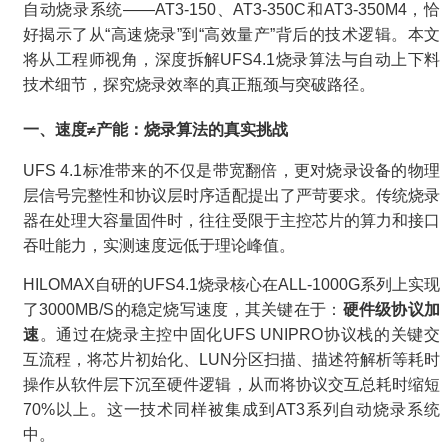
自动烧录系统——AT3-150、AT3-350C和AT3-350M4，恰
好揭示了从“高速烧录”到“高效量产”背后的技术逻辑。本文
将从工程师视角，深度拆解UFS4.1烧录算法与自动上下料
技术细节，探究烧录效率的真正瓶颈与突破路径。
一、速度≠产能：烧录算法的真实挑战
UFS 4.1标准带来的不仅是带宽翻倍，更对烧录设备的物理
层信号完整性和协议层时序适配提出了严苛要求。传统烧录
器在处理大容量固件时，往往受限于主控芯片的算力和接口
吞吐能力，实测速度远低于理论峰值。
HILOMAX自研的UFS4.1烧录核心在ALL-1000G系列上实现
了3000MB/S的稳定烧写速度，其关键在于：
硬件级协议加
速
。通过在烧录主控中固化UFS UNIPRO协议栈的关键交
互流程，将芯片初始化、LUN分区扫描、描述符解析等耗时
操作从软件层下沉至硬件逻辑，从而将协议交互总耗时缩短
70%以上。这一技术同样被集成到AT3系列自动烧录系统
中。