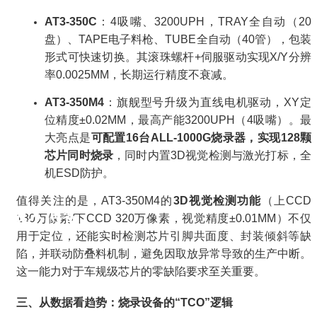
AT3-350C
：4吸嘴、3200UPH，TRAY全自动（20
盘）、TAPE电子料枪、TUBE全自动（40管），包装
形式可快速切换。其滚珠螺杆+伺服驱动实现X/Y分辨
率0.0025MM，长期运行精度不衰减。
AT3-350M4
：旗舰型号升级为直线电机驱动，XY定
位精度±0.02MM，最高产能3200UPH（4吸嘴）。最
大亮点是
可配置16台ALL-1000G烧录器，实现128颗
芯片同时烧录
，同时内置3D视觉检测与激光打标，全
机ESD防护。
值得关注的是，AT3-350M4的
3D视觉检测功能
（上CCD
技术博客
130万像素/下CCD 320万像素，视觉精度±0.01MM）不仅
用于定位，还能实时检测芯片引脚共面度、封装倾斜等缺
陷，并联动防叠料机制，避免因取放异常导致的生产中断。
这一能力对于车规级芯片的零缺陷要求至关重要。
三、从数据看趋势：烧录设备的“TCO”逻辑